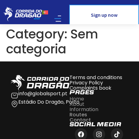
Sign up now
Category:
Sem
categoria
Terms and conditions
Privacy Policy
Complaints book
info@globalsport.pt
Pages
Home
Estádio Do Dragão, Porto
About
Information
Routes
Contact
Social Media