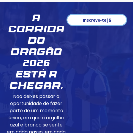
A
Inscreve-te já
Corrida
do
Dragão
2026
está a
chegar.
Não deixes passar a
oportunidade de fazer
parte de um momento
único, em que o orgulho
azul e branco se sente
em cada passo, em cada