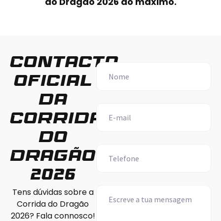
do Dragão 2026 ao máximo.
Contacto
Name
(Obrigatório)
oficial
da
Email
(Obrigatório)
Corrida
do
Phone
(Obrigatório)
Dragão
2026
Untitled
Tens dúvidas sobre a
Corrida do Dragão
2026? Fala connosco!