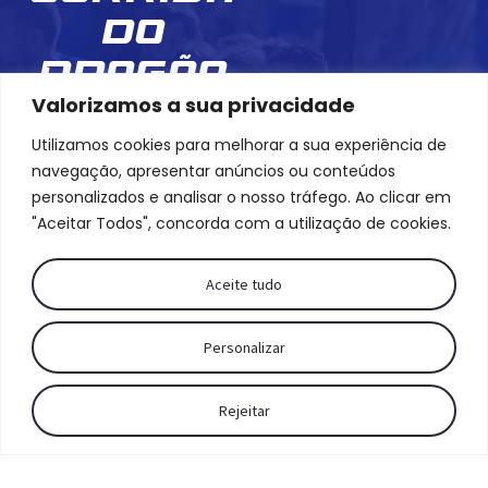
do
Dragão
Valorizamos a sua privacidade
2026
Utilizamos cookies para melhorar a sua experiência de
está a
navegação, apresentar anúncios ou conteúdos
chegar.
personalizados e analisar o nosso tráfego. Ao clicar em
"Aceitar Todos", concorda com a utilização de cookies.
Não deixes passar a
oportunidade de fazer
Aceite tudo
parte de um momento
único, em que o orgulho
Personalizar
azul e branco se sente em
cada passo, em cada
Rejeitar
batida do coração.
Vamos juntos viver esta